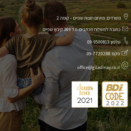
משרדים: מתחם חוצות שפיים – קומה 2
כתובת למשלוח מכתבים: ת.ד 369 קיבוץ שפיים
טלפון:
09-9500813
פקס:
09-7720288
office@giladmay.co.il