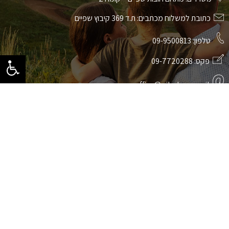
כתובת למשלוח מכתבים: ת.ד 369 קיבוץ שפיים
טלפון:
09-9500813
פקס:
09-7720288
office@giladmay.co.il