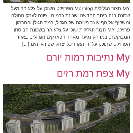
MY חצור הגלילית Morning הפרויקט השוכן על צלע הר מעל
שכונת בנה ביתך החדשה ושכונת כרמים , פונה לעמק החולה
ומשקיף אל נוף עוצר נשימה של הגליל, רמת הגולן והחרמון.
פרויקט MY חצור הגלילית שוכן על צלע הר בשכונת הבוסתן
המבוקשת, במרחק נגיעה מאחד הפארקים הגדולים באזור.
הפרויקט שתוכנן על ידי האדריכל יצחק שפירא, הינו […]
My נתיבות רמות יורם
My צפת רמת רזים