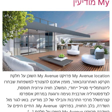
My מודיעין
My Avenue location פרויקט My Avenue השוכן על חלקת
הקרקע האחרונהבאזור, מזמין אתכם להצטרף למשפחות שבחרו
ליהנותמלייף סטייל ייחודי, המשלב חוויה עירונית תוססת,
לצדפסטורליה אורבנית נעימה ורוגעת במרחק אספרסו
קצרמשלל מרכזי התרבות והבילוי של לב מודיעין. בואו לגור מול
השדרה, בלב החוויה, בפרויקט My Avenue. החיים היפים על
השדרה פרויקט My Avenue השוכן על חלקת […]