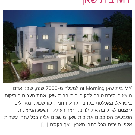
MY בית שאן Morning זה ‬למעלה ‬מ-‬7000 ‬שנה, ‬שבני ‬אדם
‬מוצאים ‬סיבה ‬טובה ‬להקים ‬בית ‬בבית ‬שאן.‬ ‬אחת ‬הערים ‬הותיקות
‬בישראל, ‬מאכלסת ‬בקרבה ‬קהילה ‬חמה, ‬כזו ‬שכולנו ‬מאחלים
‬לעצמנו ‬לגדל ‬בה ‬את ‬ילדינו. ‬העיר ‬העתיקה ‬ושפע ‬המעיינות
‬הטבעיים ‬הסובבים ‬את ‬בית ‬שאן, ‬מושכים ‬אליה ‬בכל ‬שנה, ‬עשרות
‬אלפי ‬תיירים ‬מכל ‬רחבי ‬הארץ.‬ ‬‬‬‬‬‬‬‬‬‬‬‬‬‬‬‬‬‬‬‬‬‬‬‬‬‬‬‬‬‬‬‬‬‬‬‬‬‬‬‬‬‬‬‬‬‬‬‬‬‬‬‬ אך ‬הקסם […]