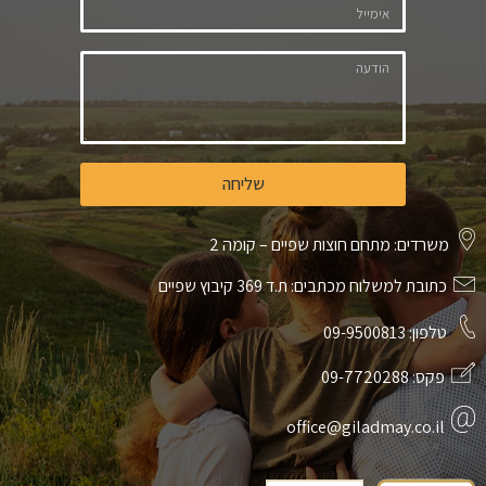
שליחה
משרדים: מתחם חוצות שפיים – קומה 2
כתובת למשלוח מכתבים: ת.ד 369 קיבוץ שפיים
טלפון:
09-9500813
פקס:
09-7720288
office@giladmay.co.il